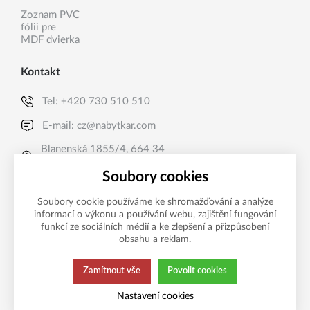
Zoznam PVC
fólii pre
MDF dvierka
Kontakt
Tel:
+420 730 510 510
E-mail:
cz@nabytkar.com
Blanenská 1855/4, 664 34
Kuřim, CZ
Soubory cookies
Soubory cookie používáme ke shromažďování a analýze
informací o výkonu a používání webu, zajištění fungování
funkcí ze sociálních médií a ke zlepšení a přizpůsobení
obsahu a reklam.
Zamítnout vše
Povolit cookies
Tato stránka používá soubory cookies.
Zásady ochrany
Nastavení cookies
Klikněte pro více informací.
osobních údajů