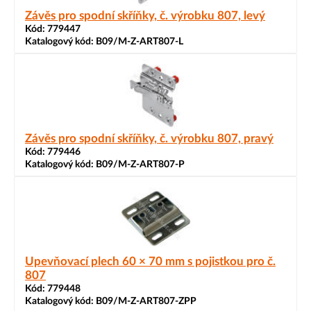
Závěs pro spodní skříňky, č. výrobku 807, levý
Kód:
779447
Katalogový kód:
B09/M-Z-ART807-L
Závěs pro spodní skříňky, č. výrobku 807, pravý
Kód:
779446
Katalogový kód:
B09/M-Z-ART807-P
Upevňovací plech 60 × 70 mm s pojistkou pro č.
807
Kód:
779448
Katalogový kód:
B09/M-Z-ART807-ZPP