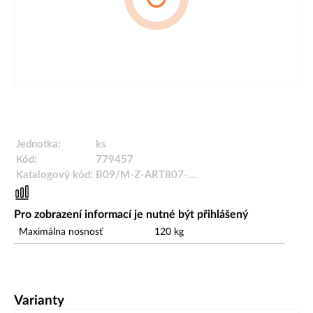
Jednotka:
ks
Kód:
779457
Katalogový kód:
B09/M-Z-ART807-...
Pro zobrazení informací je nutné být přihlášený
Maximálna nosnosť
120
kg
Varianty