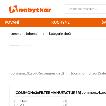
KOVÁNÍ
KUCHYNE
Š
/
{common::1::home}
Kategorie zboží
{common::3::sortRecommended}
{common::3::sortSales
{common::4::n
{COMMON::3::FILTERMANUFACTURER}
Blum
(
1
)
CP
(
5
)