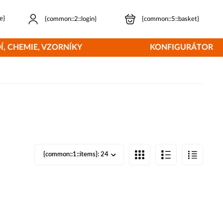
e}
{common::2::login}
{common::5::basket}
Í, CHEMIE, VZORNÍKY
KONFIGURÁTOR
{common::1::items}:
24