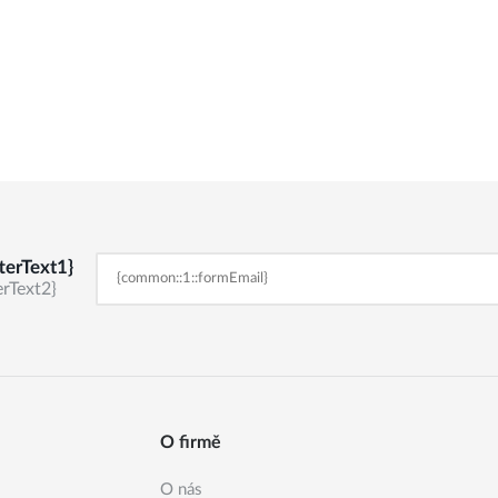
terText1}
rText2}
O firmě
O nás