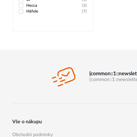
Hecca
(
3
)
Häfele
(
7
)
{common::1::newslet
{common::1::newslette
Vše o nákupu
Obchodní podmínky