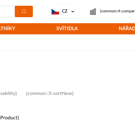
CZ
{common::4::compar
ATNÍKY
SVÍTIDLA
NÁŘAD
ability}
{common::3::sortNew}
oProduct}