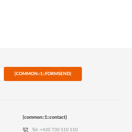
{COMMON::1::FORMSEND}
{common::1::contact}
Tel:
+420 730 510 510