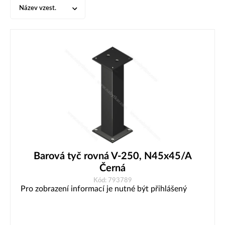
Název vzest.
Barová tyč rovná V-250, N45x45/A
Černá
Kód: 793789
Pro zobrazení informací je nutné být přihlášený