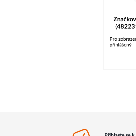
Značkov
(48223
Pro zobrazen
přihlášený
Přihlaste se 