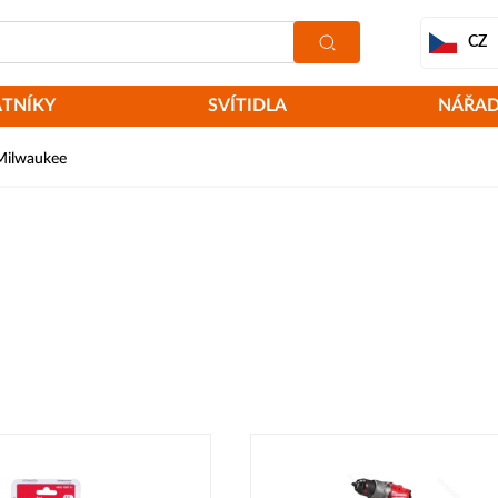
CZ
ATNÍKY
SVÍTIDLA
NÁŘAD
 Milwaukee