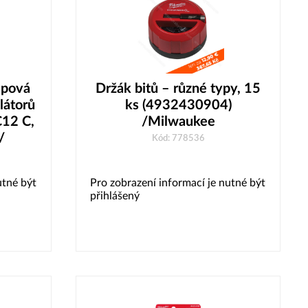
epová
Držák bitů – různé typy, 15
látorů
ks (4932430904)
C12 C,
/Milwaukee
/
Kód: 778536
utné být
Pro zobrazení informací je nutné být
přihlášený