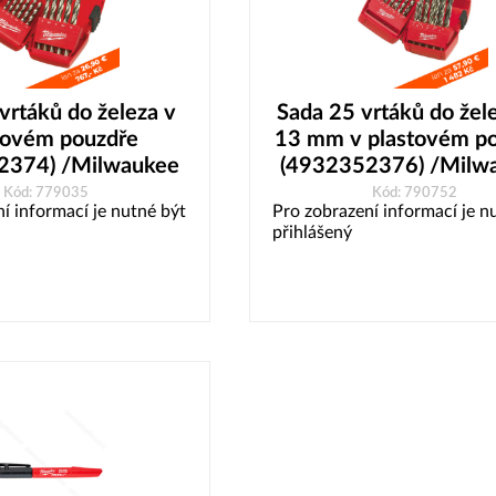
vrtáků do železa v
Sada 25 vrtáků do žel
tovém pouzdře
13 mm v plastovém p
2374) /Milwaukee
(4932352376) /Milw
Kód: 779035
Kód: 790752
í informací je nutné být
Pro zobrazení informací je n
přihlášený