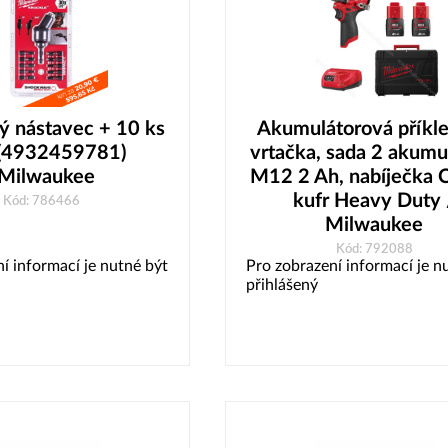
ý nástavec + 10 ks
Akumulátorová příkl
 (4932459781)
vrtačka, sada 2 akumu
Milwaukee
M12 2 Ah, nabíječka 
kufr Heavy Duty 
Kód: 786466
Milwaukee
Kód: 792088
í informací je nutné být
Pro zobrazení informací je n
přihlášený