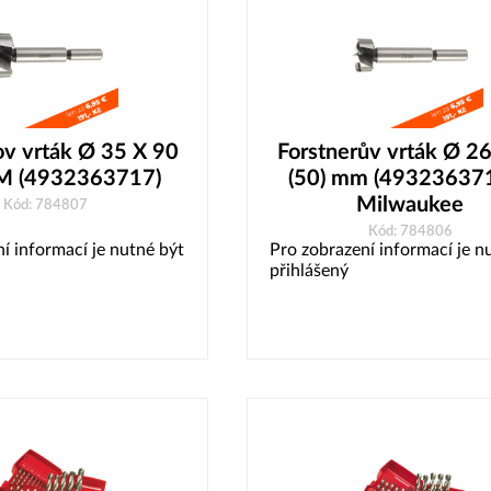
ov vrták Ø 35 X 90
Forstnerův vrták Ø 2
M (4932363717)
(50) mm (493236371
Milwaukee
Kód: 784807
Kód: 784806
í informací je nutné být
Pro zobrazení informací je n
přihlášený