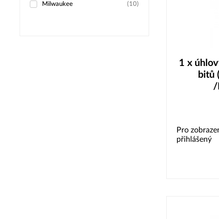
Milwaukee
(
10
)
1 x úhlov
bitů
/
Pro zobrazen
přihlášený