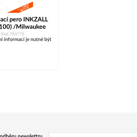
ací pero INKZALL
100) /Milwaukee
Kód: 784778
í informací je nutné být
k odběru newslettru