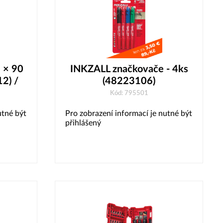
6 × 90
INKZALL značkovače - 4ks
2) /
(48223106)
Kód: 795501
utné být
Pro zobrazení informací je nutné být
přihlášený