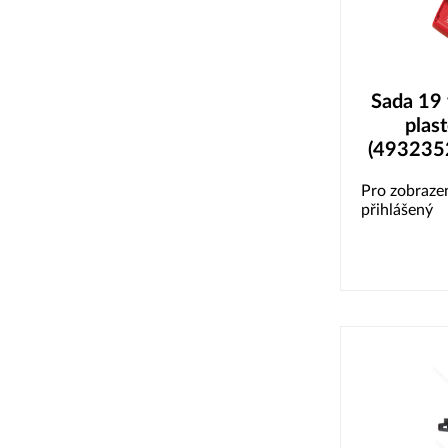
Sada 19 
plas
(493235
Pro zobrazen
přihlášený