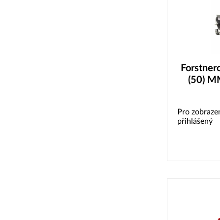
Forstner
(50) M
Pro zobrazen
přihlášený