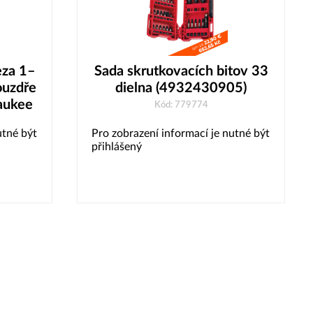
eza 1–
Sada skrutkovacích bitov 33
ouzdře
dielna (4932430905)
aukee
Kód: 779774
utné být
Pro zobrazení informací je nutné být
přihlášený