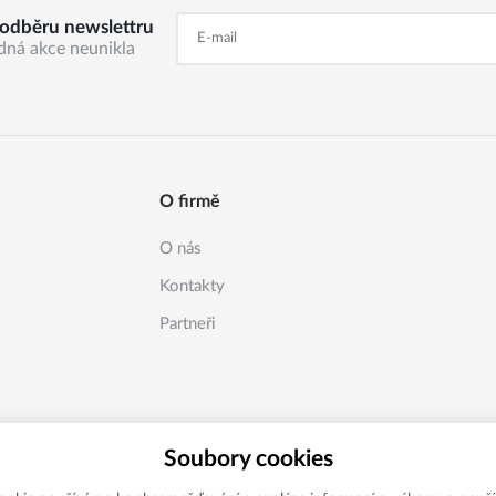
k odběru newslettru
dná akce neunikla
O firmě
O nás
Kontakty
Partneři
Soubory cookies