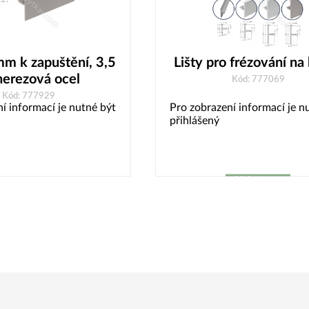
mm k zapuštění, 3,5
Lišty pro frézování na
nerezová ocel
Kód: 777069
Kód: 777929
í informací je nutné být
Pro zobrazení informací je n
přihlášený
Vybrat
variantu