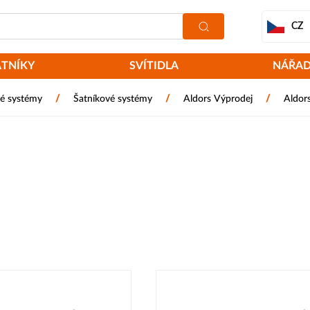
CZ
ATNÍKY
SVÍTIDLA
NÁŘAD
/
/
/
é systémy
Šatníkové systémy
Aldors Výprodej
Aldor