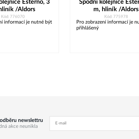
olejnice Esterno, 3
Spodní kolejnice Este
hliník /Aldors
m, hliník /Aldors
Kód: 776070
Kód: 775978
í informací je nutné být
Pro zobrazení informací je n
přihlášený
k odběru newslettru
dná akce neunikla