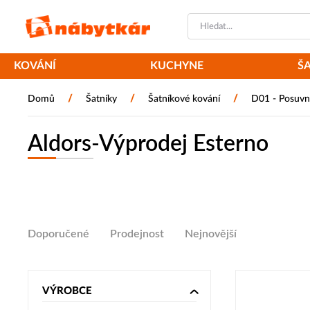
KOVÁNÍ
KUCHYNE
Š
/
/
/
Domů
Šatníky
Šatníkové kování
D01 - Posuvn
Aldors-Výprodej Esterno
Doporučené
Prodejnost
Nejnovější
VÝROBCE