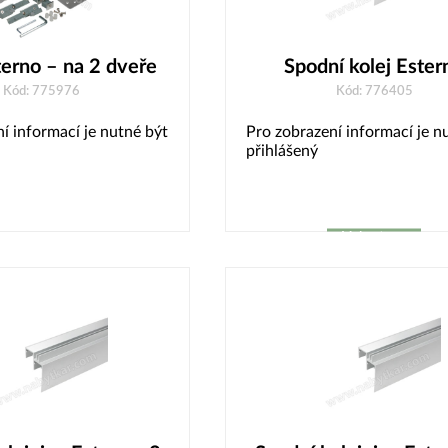
erno – na 2 dveře
Spodní kolej Ester
Kód: 775976
Kód: 776405
í informací je nutné být
Pro zobrazení informací je n
přihlášený
Vybrat
variantu