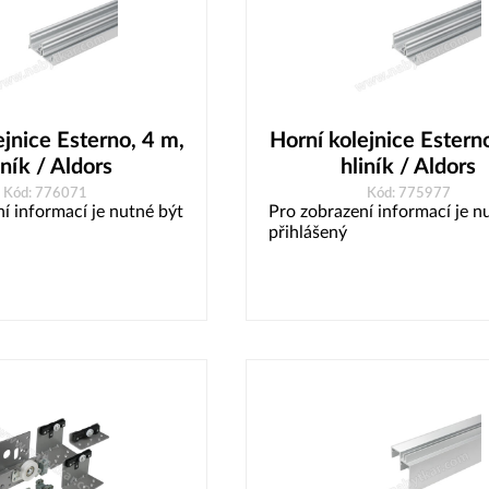
ejnice Esterno, 4 m,
Horní kolejnice Estern
iník / Aldors
hliník / Aldors
Kód: 776071
Kód: 775977
í informací je nutné být
Pro zobrazení informací je n
přihlášený