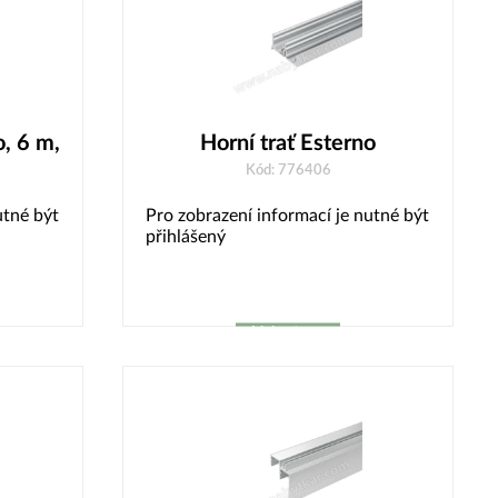
o, 6 m,
Horní trať Esterno
Kód: 776406
utné být
Pro zobrazení informací je nutné být
přihlášený
Vybrat
variantu