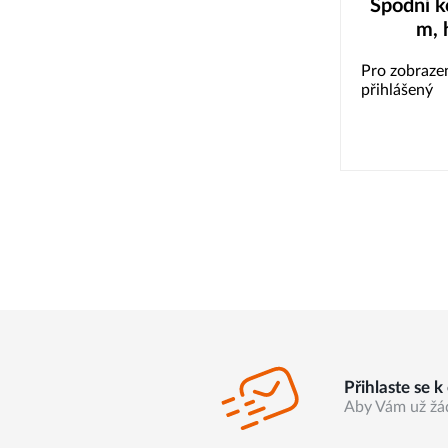
Spodní k
m, 
Pro zobrazen
přihlášený
Přihlaste se 
Aby Vám už žá