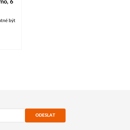
rno, 6
utné být
ODESLAT