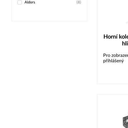
Aldors
(
8
)
Horní kol
hl
Pro zobrazen
přihlášený