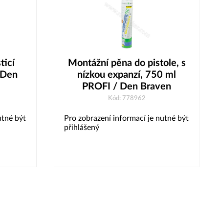
ticí
Montážní pěna do pistole, s
 Den
nízkou expanzí, 750 ml
PROFI / Den Braven
Kód: 778962
utné být
Pro zobrazení informací je nutné být
přihlášený