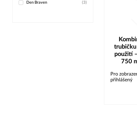
Den Braven
(
3
)
Kombi
trubičku 
použití 
750 m
Pro zobrazen
přihlášený