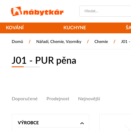
KOVÁNÍ
KUCHYNE
Š
/
/
/
Domů
Nářadí, Chemie, Vzorníky
Chemie
J01 
J01 - PUR pěna
Doporučené
Prodejnost
Nejnovější
VÝROBCE