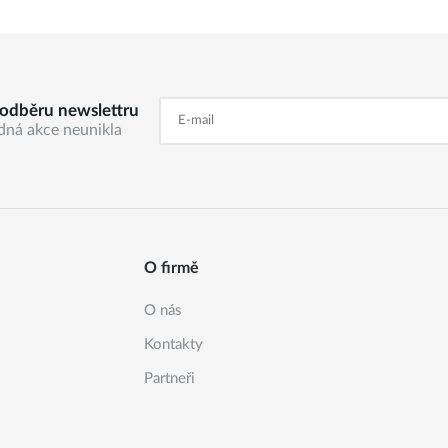
k odběru newslettru
dná akce neunikla
O firmě
O nás
Kontakty
Partneři