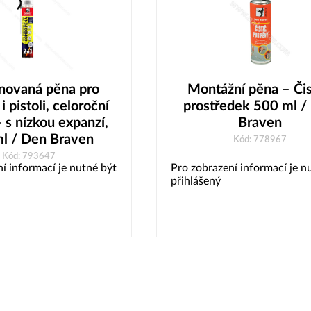
novaná pěna pro
Montážní pěna – Čis
i pistoli, celoroční
prostředek 500 ml /
– s nízkou expanzí,
Braven
l / Den Braven
Kód: 778967
Kód: 793647
í informací je nutné být
Pro zobrazení informací je n
přihlášený