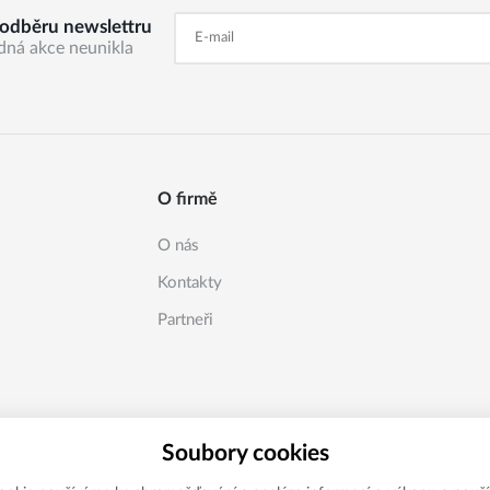
k odběru newslettru
dná akce neunikla
O firmě
O nás
Kontakty
Partneři
Soubory cookies