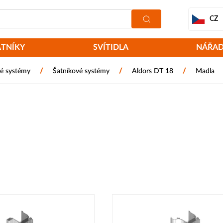
CZ
ATNÍKY
SVÍTIDLA
NÁŘAD
/
/
/
é systémy
Šatníkové systémy
Aldors DT 18
Madla