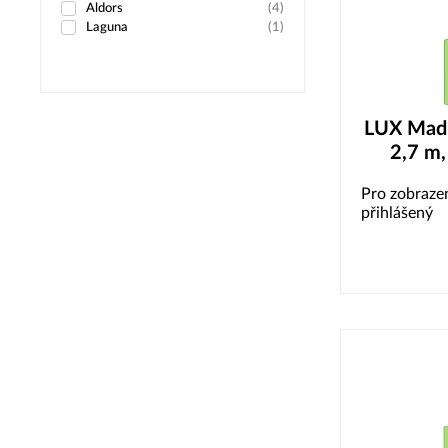
Aldors
(
4
)
Laguna
(
1
)
LUX Madl
2,7 m,
Pro zobrazen
přihlášený