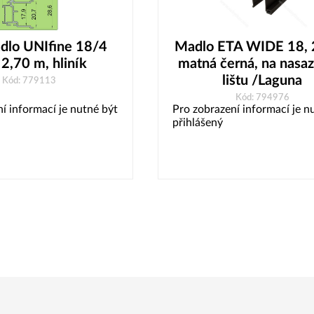
dlo UNIfine 18/4
Madlo ETA WIDE 18, 
2,70 m, hliník
matná černá, na nasa
lištu /Laguna
Kód: 779113
Kód: 794976
í informací je nutné být
Pro zobrazení informací je n
přihlášený