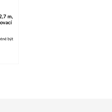
2,7 m,
zovací
utné být