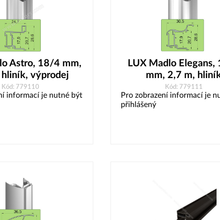
o Astro, 18/4 mm,
LUX Madlo Elegans,
 hliník, výprodej
mm, 2,7 m, hliní
Kód: 779110
Kód: 779111
í informací je nutné být
Pro zobrazení informací je n
přihlášený