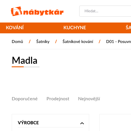
KOVÁNÍ
KUCHYNE
Š
/
/
/
Domů
Šatníky
Šatníkové kování
D01 - Posuvn
Madla
Doporučené
Prodejnost
Nejnovější
VÝROBCE