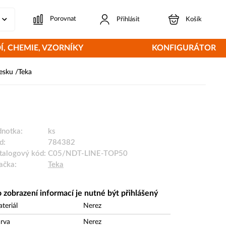
Porovnat
Přihlásit
Košík
Í, CHEMIE, VZORNÍKY
KONFIGURÁTOR
esku /Teka
dnotka:
ks
d:
784382
talogový kód:
C05/NDT-LINE-TOP50
ačka:
Teka
 zobrazení informací je nutné být přihlášený
teriál
Nerez
rva
Nerez