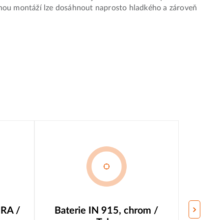
ávnou montáží lze dosáhnout naprosto hladkého a zároveň
ERA /
Baterie IN 915, chrom /
Bat