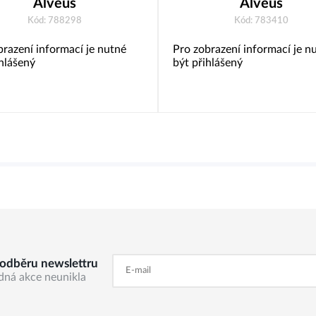
Alveus
Alveus
Kód: 788298
Kód: 783410
brazení informací je nutné
Pro zobrazení informací je n
ihlášený
být přihlášený
k odběru newslettru
dná akce neunikla