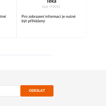
Teka
Kód: 792043
utné
Pro zobrazení informací je nutné
Pro zobr
být přihlášený
být přih
ODESLAT