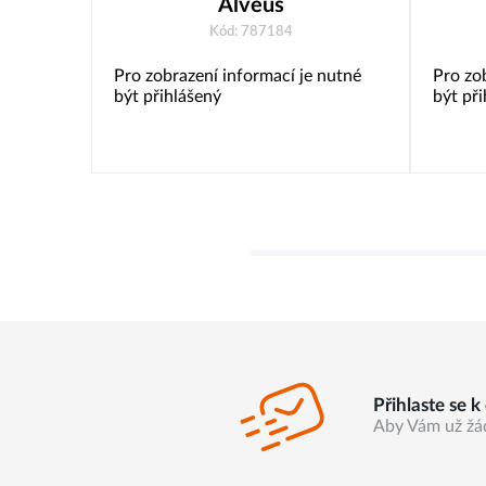
Alveus
Kód: 787184
Pro zobrazení informací je nutné
Pro zo
být přihlášený
být př
Přihlaste se 
Aby Vám už žá