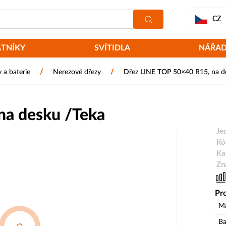
CZ
ATNÍKY
SVÍTIDLA
NÁŘAD
/
/
 a baterie
Nerezové dřezy
Dřez LINE TOP 50×40 R15, na d
na desku /Teka
Je
Kó
Ka
Zn
Pro
Ma
Ba