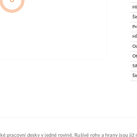
Hl
Ší
Pr
Hĺ
O
Ot
Si
Ší
 pracovní desky v jedné rovině. Rušivé rohy a hrany jsou již 