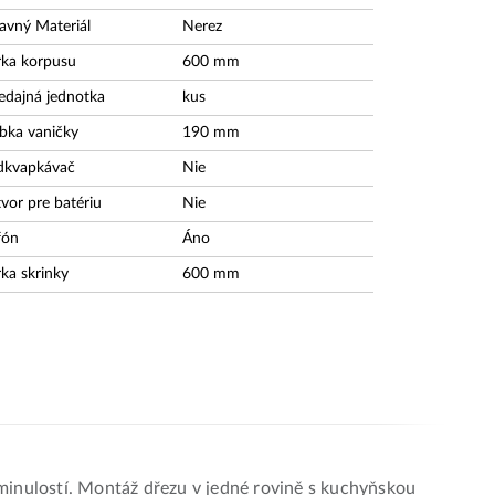
avný Materiál
Nerez
rka korpusu
600
mm
edajná jednotka
kus
bka vaničky
190
mm
dkvapkávač
Nie
vor pre batériu
Nie
fón
Áno
rka skrinky
600
mm
minulostí. Montáž dřezu v jedné rovině s kuchyňskou