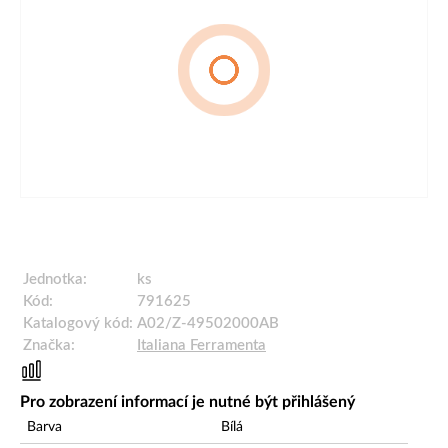
Jednotka:
ks
Kód:
791625
Katalogový kód:
A02/Z-49502000AB
Značka:
Italiana Ferramenta
Pro zobrazení informací je nutné být přihlášený
Barva
Bílá