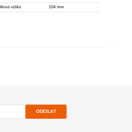
lková výška
104
mm
ODESLAT