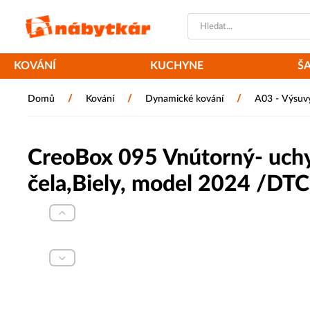
KOVÁNÍ
KUCHYNE
Š
/
/
/
Domů
Kování
Dynamické kování
A03 - Výsuv
CreoBox 095 Vnútorný- uch
čela,Biely, model 2024 /DTC