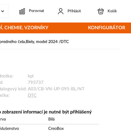
Porovnat
Přihlásit
Košík
Í, CHEMIE, VZORNÍKY
KONFIGURÁTOR
predného čela,Biely, model 2024 /DTC
dnotka:
kpl
d:
793737
talogový kód:
A03/CB-VN-UP-095-BL/NT
ačka:
DTC
 zobrazení informací je nutné být přihlášený
rva
Bílá
íslušenstvo
CreoBox