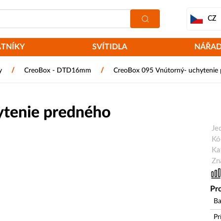
CZ
ATNÍKY
SVÍTIDLA
NÁŘAD
/
/
y
CreoBox - DTD16mm
CreoBox 095 Vnútorný- uchytenie 
ytenie predného
Je
Kó
Ka
Akce
Zn
Pro
Ba
Pr