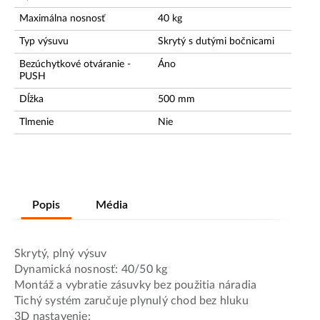
Maximálna nosnosť
40
kg
Typ výsuvu
Skrytý s dutými bočnicami
Bezúchytkové otváranie -
Áno
PUSH
Dĺžka
500
mm
Tlmenie
Nie
Popis
Média
Skrytý, plný výsuv
Dynamická nosnosť: 40/50 kg
Montáž a vybratie zásuvky bez použitia náradia
Tichý systém zaručuje plynulý chod bez hluku
3D nastavenie: