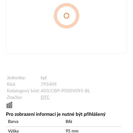
Jednotka:
kpl
Kód:
795409
Katalogový kód:
A03/CBP-P500V095-BL
Značka:
DTC
Pro zobrazení informací je nutné být přihlášený
Barva
Bílá
Výška
95
mm