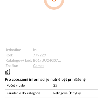
Jednotka:
ks
Kód:
779229
Katalogový kód:
B01/UU24G07...
Značka:
Gamet
Pro zobrazení informací je nutné být přihlášený
Počet v balení
25
Zaradenie do kategórie
Relingové Úchytky