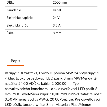
Dĺžka
2000
mm
Zaradenie
Kábel
Elektrické napätie
24
V
Elektrický prúd
3,5
A
Šírka
8
mm
Popis
Vstupy: 1 × zástrčka, Loox5 3-pólová MW 24 VVýstupy: 1
× klip, Loox5 osvetľovací LED pásik 8 mm MWMenovité
napätie: 24,00 VDĺžka kábla: 2 000,00 mmTyp
nacvakávacieho konektora: Loox osvetľovací LED pásik 8
mm, multi-whiteŠírka klipu: 10,00 mmPrúdová zaťažiteľnosť:
3,50 APrierez vodiča AWG: 20,00Použitie: Pre osvetľovací
LED pásik, tunable white, 8 mmMateriál: PlastPriemer