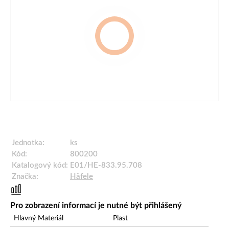
Jednotka:
ks
Kód:
800200
Katalogový kód:
E01/HE-833.95.708
Značka:
Häfele
Pro zobrazení informací je nutné být přihlášený
Hlavný Materiál
Plast