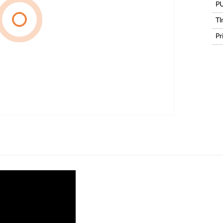
P
Tl
Pr