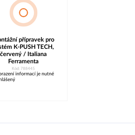
ntážní přípravek pro
stém K-PUSH TECH,
červený / Italiana
Ferramenta
Kód: 788445
brazení informací je nutné
ihlášený