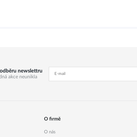
k odběru newslettru
dná akce neunikla
O firmě
O nás