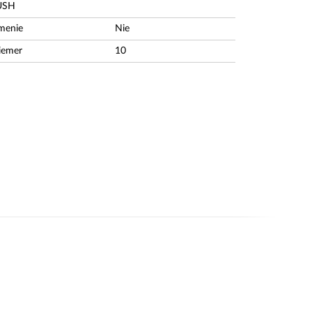
USH
menie
Nie
iemer
10