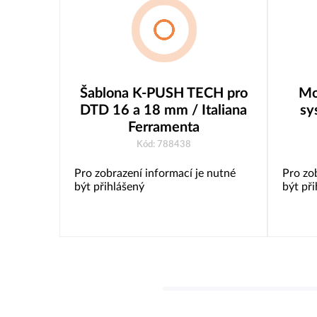
Šablona K-PUSH TECH pro
Mo
DTD 16 a 18 mm / Italiana
sy
Ferramenta
Kód: 788438
Pro zobrazení informací je nutné
Pro zo
být přihlášený
být př