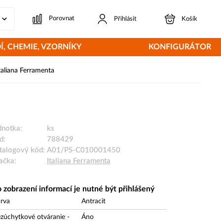
Porovnat
Přihlásit
Košík
Í, CHEMIE, VZORNÍKY
KONFIGURÁTOR
aliana Ferramenta
dnotka:
ks
d:
788429
talogový kód:
A01/PS-C010001450
ačka:
Italiana Ferramenta
 zobrazení informací je nutné být přihlášený
rva
Antracit
zúchytkové otváranie -
Áno