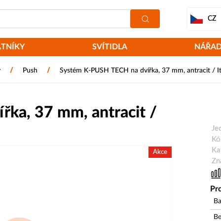
CZ
ATNÍKY
SVÍTIDLA
NÁŘAD
/
/
y
Push
Systém K-PUSH TECH na dvířka, 37 mm, antracit / It
ka, 37 mm, antracit /
Je
Kó
Ka
Akce
Zn
Pro
Ba
Be