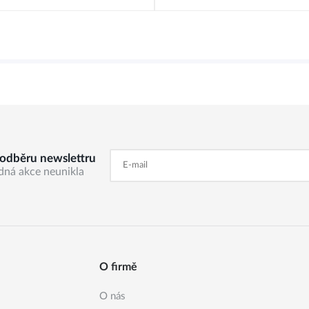
k odběru newslettru
dná akce neunikla
O firmě
O nás