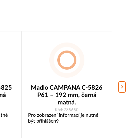
5825
Madlo CAMPANA C-5826
Madl
ná
P61 – 192 mm, černá
P61
matná.
Kód: 785650
utné
Pro zobrazení informací je nutné
Pro zobr
být přihlášený
být přih