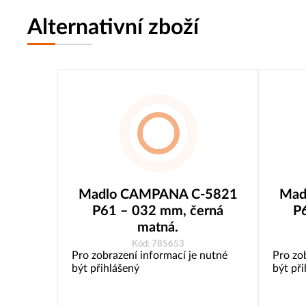
Alternativní zboží
Madlo CAMPANA C-5821
Mad
P61 – 032 mm, černá
P
matná.
Kód: 785653
Pro zobrazení informací je nutné
Pro zo
být přihlášený
být př