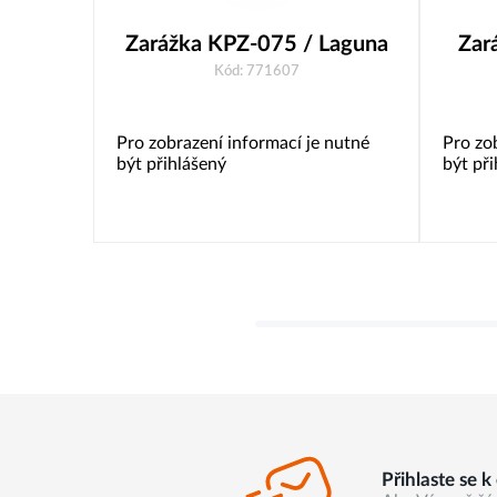
Zarážka KPZ-075 / Laguna
Zar
Kód: 771607
Pro zobrazení informací je nutné
Pro zo
být přihlášený
být př
Přihlaste se 