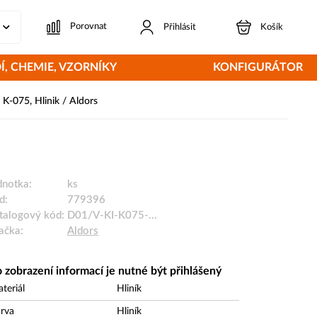
Porovnat
Přihlásit
Košík
Í, CHEMIE, VZORNÍKY
KONFIGURÁTOR
K-075, Hlinik / Aldors
dnotka:
ks
d:
779396
talogový kód:
D01/V-KI-K075-...
ačka:
Aldors
 zobrazení informací je nutné být přihlášený
teriál
Hliník
rva
Hliník