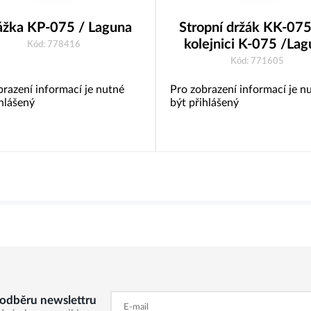
ážka KP-075 / Laguna
Stropní držák KK-075
kolejnici K-075 /La
Kód: 778416
Kód: 771605
brazení informací je nutné
Pro zobrazení informací je n
ihlášený
být přihlášený
k odběru newslettru