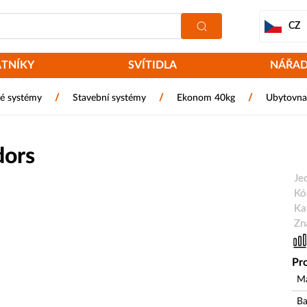
CZ
ATNÍKY
SVÍTIDLA
NÁŘAD
/
/
/
é systémy
Stavební systémy
Ekonom 40kg
Ubytovna 
dors
Je
Kó
Ka
Zn
Pro
Ma
Ba