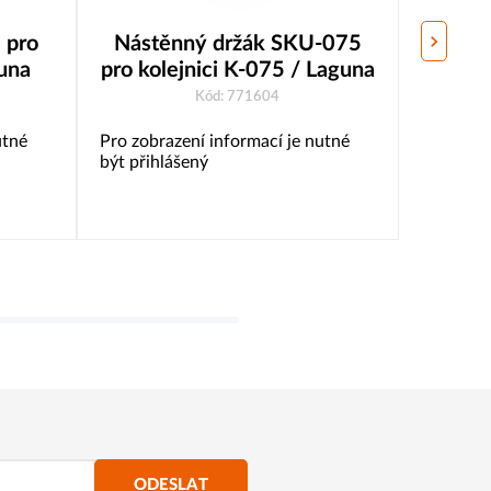
 pro
Nástěnný držák SKU-075
Nástěn
guna
pro kolejnici K-075 / Laguna
kolej
Kód: 771604
utné
Pro zobrazení informací je nutné
Pro zobr
být přihlášený
být přih
ODESLAT