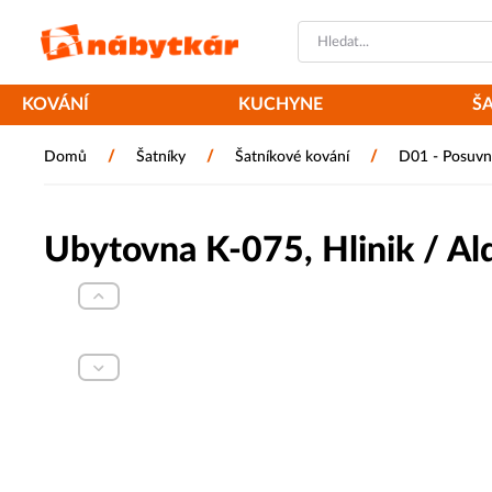
KOVÁNÍ
KUCHYNE
Š
/
/
/
Domů
Šatníky
Šatníkové kování
D01 - Posuvn
Ubytovna K-075, Hlinik / Al